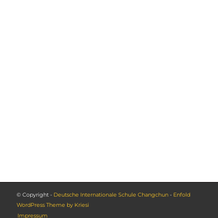
© Copyright -
Deutsche Internationale Schule Changchun
-
Enfold
WordPress Theme by Kriesi
Impressum