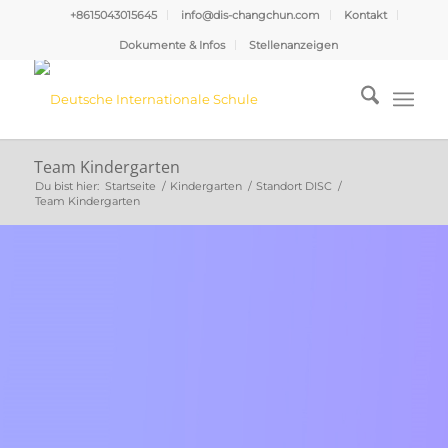
+8615043015645
info@dis-changchun.com
Kontakt
Dokumente & Infos
Stellenanzeigen
Team Kindergarten
Du bist hier:
Startseite
/
Kindergarten
/
Standort DISC
/
Team Kindergarten