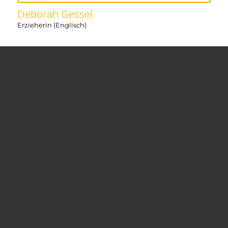
Deborah Gessel
Erzieherin (Englisch)
© Copyright -
Deutsche Internationale Schule Changchun
-
Enfold
WordPress Theme by Kriesi
Impressum