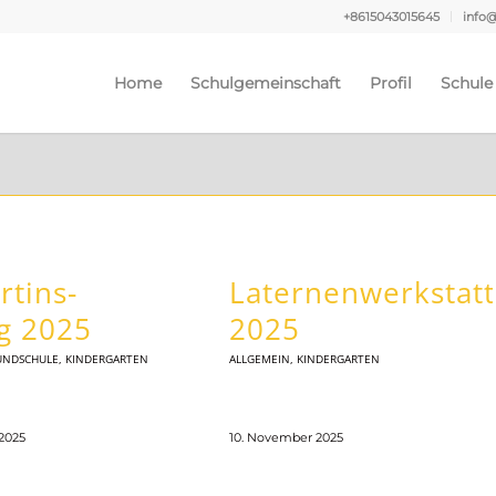
+8615043015645
info
Home
Schulgemeinschaft
Profil
Schule
rtins-
Laternenwerkstatt
g 2025
2025
UNDSCHULE
,
KINDERGARTEN
ALLGEMEIN
,
KINDERGARTEN
2025
10. November 2025