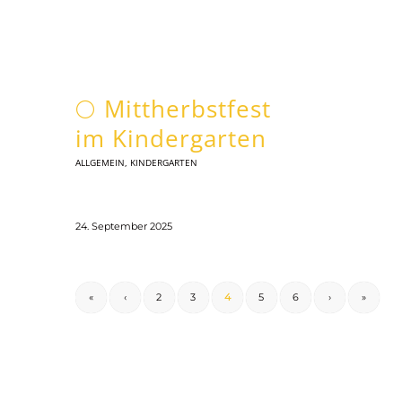
🌕 Mittherbstfest
im Kindergarten
ALLGEMEIN
,
KINDERGARTEN
24. September 2025
«
‹
2
3
4
5
6
›
»