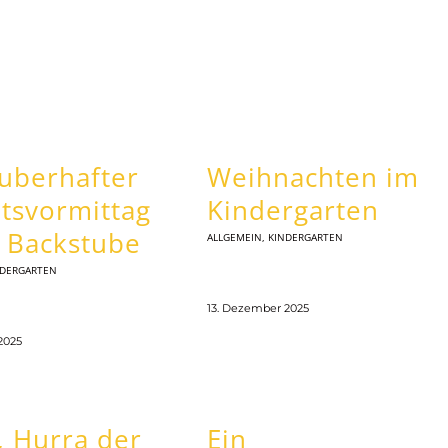
auberhafter
Weihnachten im
tsvormittag
Kindergarten
r Backstube
ALLGEMEIN
,
KINDERGARTEN
NDERGARTEN
13. Dezember 2025
2025
, Hurra der
Ein