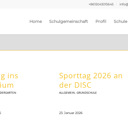
+8615043015645
info
Home
Schulgemeinschaft
Profil
Schule
g ins
Sporttag 2026 an
rium
der DISC
NDERGARTEN
ALLGEMEIN
,
GRUNDSCHULE
6
23. Januar 2026