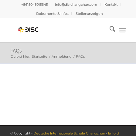
+8615043015645
info@dis-changchun.com
Kontakt
Dokumente & Infos
Stellenanzeigen
FAQs
Du bist hier:
Startseite
/
Anmeldung
/
FAQs
© Copyright -
Deutsche Internationale Schule Changchun
-
Enfold