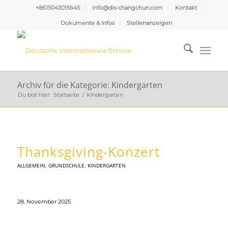
+8615043015645
info@dis-changchun.com
Kontakt
Dokumente & Infos
Stellenanzeigen
Archiv für die Kategorie: Kindergarten
Du bist hier:
Startseite
/
Kindergarten
Thanksgiving-Konzert
ALLGEMEIN
,
GRUNDSCHULE
,
KINDERGARTEN
28. November 2025