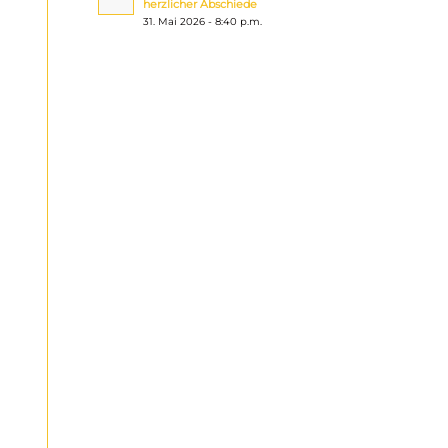
herzlicher Abschiede
31. Mai 2026 - 8:40 p.m.
g