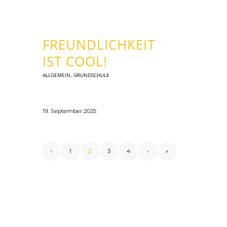
FREUNDLICHKEIT
IST COOL!
ALLGEMEIN
,
GRUNDSCHULE
19. September 2025
‹
1
2
3
4
›
»