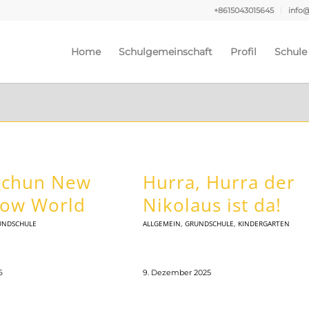
+8615043015645
info
Home
Schulgemeinschaft
Profil
Schule
gchun New
Hurra, Hurra der
now World
Nikolaus ist da!
UNDSCHULE
ALLGEMEIN
,
GRUNDSCHULE
,
KINDERGARTEN
6
9. Dezember 2025