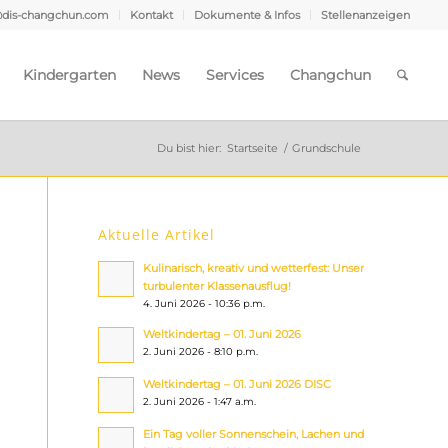
@dis-changchun.com
Kontakt
Dokumente & Infos
Stellenanzeigen
Kindergarten
News
Services
Changchun
Du bist hier:
Startseite
/
Grundschule
Aktuelle Artikel
Kulinarisch, kreativ und wetterfest: Unser
turbulenter Klassenausflug!
4. Juni 2026 - 10:36 p.m.
Weltkindertag – 01. Juni 2026
2. Juni 2026 - 8:10 p.m.
Weltkindertag – 01. Juni 2026 DISC
2. Juni 2026 - 1:47 a.m.
Ein Tag voller Sonnenschein, Lachen und