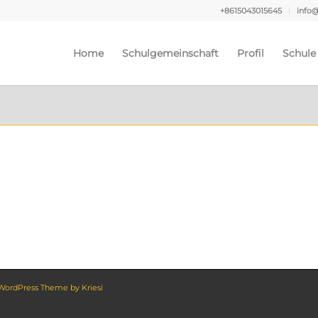
+8615043015645
info
Home
Schulgemeinschaft
Profil
Schule
WordPress Theme by Kriesi