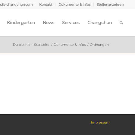
@dis-changchun.com
Kontakt
Dokumente & Infos
Stellenanzeigen
Kindergarten
News
Services
Changchun
Du bist hier:
Startseite
/
Dokumente & Infos
/
Ordnungen
Impressum