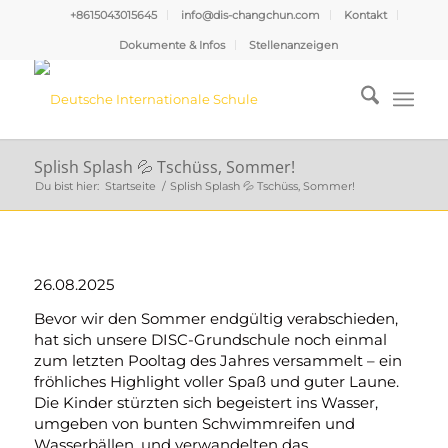
+8615043015645
info@dis-changchun.com
Kontakt
Dokumente & Infos
Stellenanzeigen
Splish Splash 💦 Tschüss, Sommer!
Du bist hier:
Startseite
/
Splish Splash 💦 Tschüss, Sommer!
26.08.2025
Bevor wir den Sommer endgültig verabschieden,
hat sich unsere DISC-Grundschule noch einmal
zum letzten Pooltag des Jahres versammelt – ein
fröhliches Highlight voller Spaß und guter Laune.
Die Kinder stürzten sich begeistert ins Wasser,
umgeben von bunten Schwimmreifen und
Wasserbällen, und verwandelten das